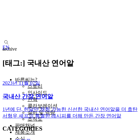
EN
archive
[태그:]
국내산 연어알
바른씨는?
2023년 11월 07일
스토리
인사이드
국내산 간장 연어알
연혁
콜라보레이션
1년에 단, 한달만 채취 가능한 신선한 국내산 연어알을 더 효탄
설비 및 역량
서형우 셰프의 특별한 레시피를 더해 만든 간장 연어알
조직도
판매채널
CATEGORIES
제품소개
소식