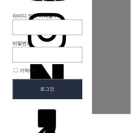
아이디 또는 이메일주소
비밀번호
기억하기