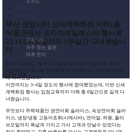
조직도
판매채널
제품소개
소식
부산 센텀시티 신세계백화점 지하1층
식품관에서 코리아세일페스타 행사로
고객지원
23.11.24~30일까지 1주일간 다녀왔습니
공지사항
자주 묻는 질문
다
제휴 문의
좀 더 다양하고 많은 고객을 만나기위해 이번에는 코리아
세일페스타 행사에 참가하러 부산센텀시티 신세계 백화점
네이버 톡톡
에 다녀왔습니다.
이전까지는 3~4일 정도의 행사에 참여했었는데, 이번 신세
계백화점 행사는 입점교육까지 더해 총 8일간으로 길게 다
녀왔습니다.
무엇보다 주력제품인 생연어회 슬라이스, 숙성연어회 슬라
이스, 냉장/냉동 고등어초회(시메사바), 연어알, 하몽, 올리
브오일까지 폭넓게 가지고 가서 고객과 만날수 있었다는