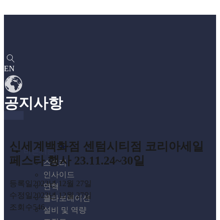
EN
공지사항
신세계백화점 센텀시티점 코리아세일
바른씨는?
페스타 행사 23.11.24~30일
스토리
인사이드
등록일
2023년 12월 27일
연혁
수정일
2023년 12월 27일
콜라보레이션
조회수
546
설비 및 역량