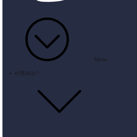
Menu
바른씨는?