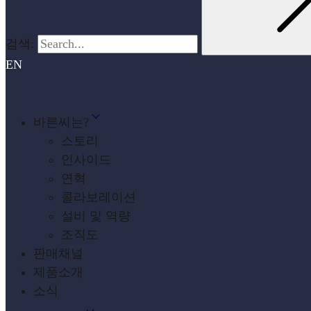
검색:
EN
바른씨는?
스토리
인사이드
연혁
콜라보레이션
설비 및 역량
조직도
판매채널
제품소개
소식