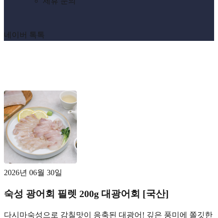
제휴 문의
네이버 톡톡
archive
[태그:]
광어세비체
2026년 06월 30일
숙성 광어회 필렛 200g 대광어회 [국산]
다시마숙성으로 감칠맛이 응축된 대광어! 깊은 풍미에 쫄깃한