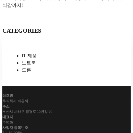
식감까지!
CATEGORIES
IT 제품
노트북
드론
상호명
주식회사 바른씨
주소
부산시 사하구 장평로 15번길 26
대표자
추명화
사업자 등록번호