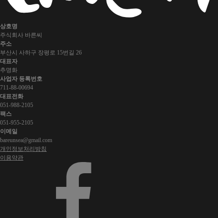
상호명
주식회사 바른씨
주소
부산시 사하구 장평로 15번길 26
대표자
추명화
사업자 등록번호
711-88-00694
대표전화
051-988-2105
팩스
051-955-2105
이메일
bareunsea@gmail.com
개인정보처리방침
이용약관