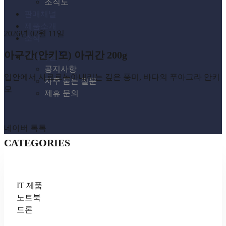
조직도
판매채널
제품소개
2026년 02월 11일
소식
아구간(안키모) 아귀간 200g
고객지원
공지사항
입안에서 사르르녹아내리는 깊은 풍미, 바다의 푸아그라 안키
자주 묻는 질문
모
제휴 문의
네이버 톡톡
CATEGORIES
IT 제품
노트북
드론