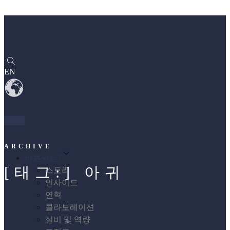
EN
ARCHIVE
바른씨는?
[태그:]
아귀
스토리
인사이드
연혁
콜라보레이션
설비 및 역량