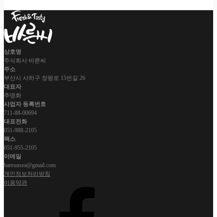
상호명
주식회사 바른씨
주소
부산시 사하구 장평로 15번길 26
대표자
추명화
사업자 등록번호
711-88-00694
대표전화
051-988-2105
팩스
051-955-2105
이메일
bareunsea@gmail.com
개인정보처리방침
이용약관