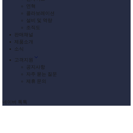
연혁
콜라보레이션
설비 및 역량
조직도
판매채널
제품소개
소식
고객지원
공지사항
자주 묻는 질문
제휴 문의
네이버 톡톡
archive
[태그:]
야끼만두