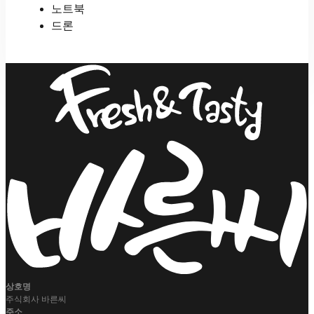
노트북
드론
상호명
주식회사 바른씨
주소