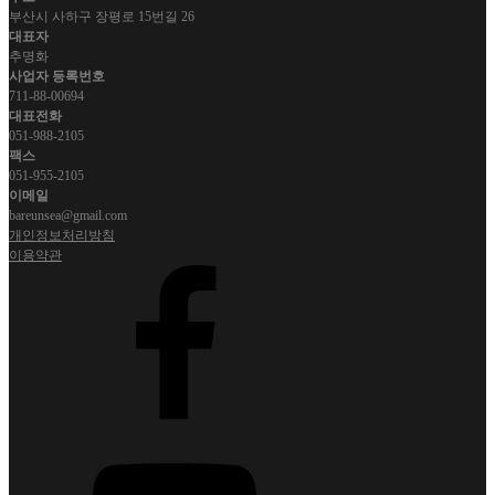
부산시 사하구 장평로 15번길 26
대표자
추명화
사업자 등록번호
711-88-00694
대표전화
051-988-2105
팩스
051-955-2105
이메일
bareunsea@gmail.com
개인정보처리방침
이용약관