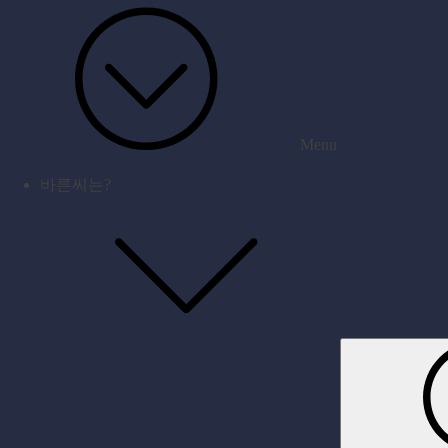
Menu
바른씨는?