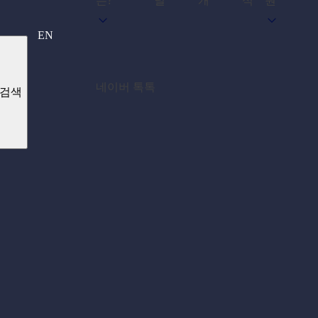
는?
널
개
식
원
EN
네이버 톡톡