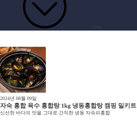
close
archive
[태그:]
홍합전
2024년 08월 09일
자숙 홍합 육수 홍합탕 1kg 냉동홍합탕 캠핑 밀키트
신선한 바다의 맛을 그대로 간직한 냉동 자숙피홍합