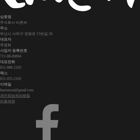
상호명
주식회사 바른씨
주소
부산시 사하구 장평로 15번길 26
대표자
추명화
사업자 등록번호
711-88-00694
대표전화
051-988-2105
팩스
051-955-2105
이메일
bareunsea@gmail.com
개인정보처리방침
이용약관