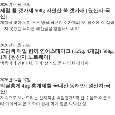
2026년 06월 01일
제철 활 갯가재 500g 자연산 쏙 갯가재 [원산지:국
산]
제철을 맞아 살이 오른 탱글,달큰한 갯가재의 맛! 평소에 잘 접해
보지 못했던 색다른 해산물을 경험해보세요!
2026년 05월 29일
고단백 매일 한끼 연어스테이크 (125g, 4개입) 500g,
1개 [원산지:노르웨이]
냉동이라 간편! 회, 구이, 샐러드 등 다양한 레시피!
2026년 04월 07일
박달홍게 4kg 홍게제철 국내산 동해안 [원산지:국
산]
자숙으로 보내드리는 산지직송 박달홍게! 꽉 찬 수율로 어른부
터 아이까지 온 가족이 함께 먹기 좋은 넉넉한 양!