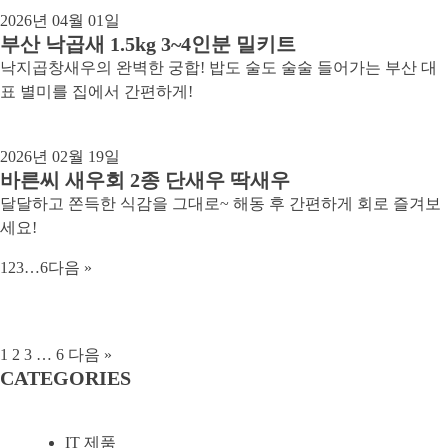
2026년 04월 01일
부산 낙곱새 1.5kg 3~4인분 밀키트
낙지곱창새우의 완벽한 궁합! 밥도 술도 술술 들어가는 부산 대
표 별미를 집에서 간편하게!
2026년 02월 19일
바른씨 새우회 2종 단새우 딱새우
달달하고 쫀득한 식감을 그대로~ 해동 후 간편하게 회로 즐겨보
세요!
1
2
3
…
6
다음 »
1
2
3
…
6
다음 »
CATEGORIES
IT 제품