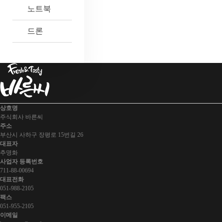
노트북
드론
상호명
주식회사 바른씨
주소
부산시 사하구 장평로 15번길 26
대표자
추명화
사업자 등록번호
711-88-00694
대표전화
051-988-2105
팩스
051-955-2105
이메일