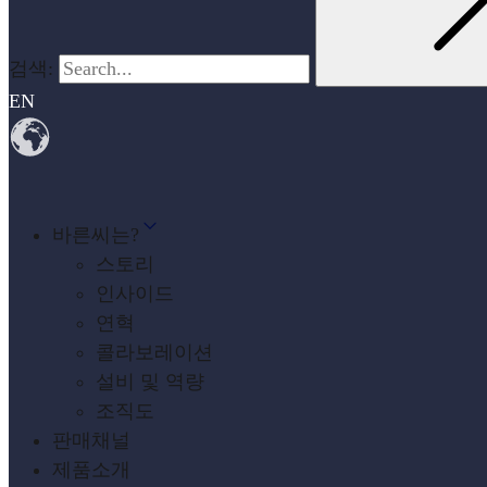
검색:
EN
바른씨는?
스토리
인사이드
연혁
콜라보레이션
설비 및 역량
조직도
판매채널
제품소개