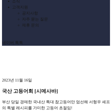
소식
고객지원
공지사항
자주 묻는 질문
제휴 문의
네이버 톡톡
archive
[태그:]
생고등어회
2023년 11월 16일
국산 고등어회 [시메사바]
부산 당일 경매한 국내산 특대 참고등어만 엄선해 서형우 셰프
의 특별 레시피를 가미한 고등어 초절임!