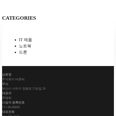
CATEGORIES
IT 제품
노트북
드론
상호명
주식회사 바른씨
주소
부산시 사하구 장평로 15번길 26
대표자
추명화
사업자 등록번호
711-88-00694
대표전화