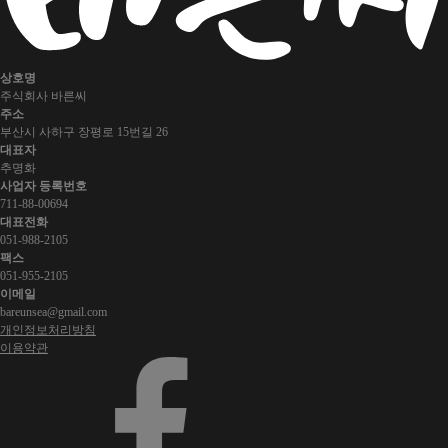
상호명
주식회사 바른씨
주소
부산시 사하구 장평로 15번길 26
대표자
추명화
사업자 등록번호
711-88-00694
대표전화
051-988-2105
팩스
051-955-2105
이메일
bareunsea@gmail.com
개인정보처리방침
이용약관