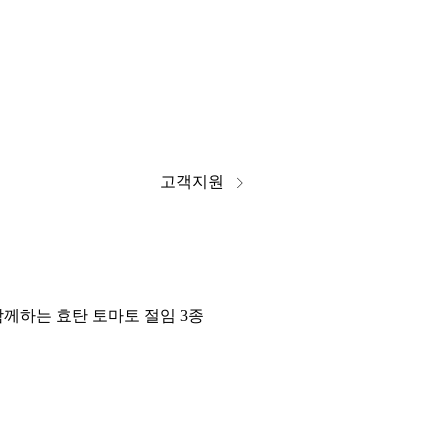
고객지원
께하는 효탄 토마토 절임 3종