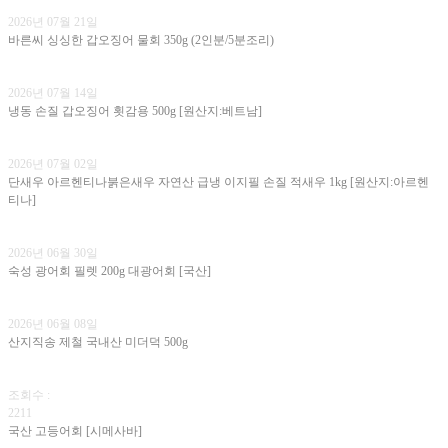
2026년 07월 21일
바른씨 싱싱한 갑오징어 물회 350g (2인분/5분조리)
2026년 07월 14일
냉동 손질 갑오징어 횟감용 500g [원산지:베트남]
2026년 07월 02일
단새우 아르헨티나붉은새우 자연산 급냉 이지필 손질 적새우 1kg [원산지:아르헨
티나]
2026년 06월 30일
숙성 광어회 필렛 200g 대광어회 [국산]
2026년 06월 08일
산지직송 제철 국내산 미더덕 500g
조회수 :
2211
국산 고등어회 [시메사바]