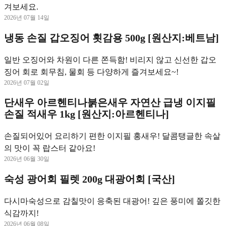
겨보세요.
2026년 07월 14일
냉동 손질 갑오징어 횟감용 500g [원산지:베트남]
일반 오징어와 차원이 다른 쫀득함! 비리지 않고 신선한 갑오
징어 회로 회무침, 물회 등 다양하게 즐겨보세요~!
2026년 07월 02일
단새우 아르헨티나붉은새우 자연산 급냉 이지필
손질 적새우 1kg [원산지:아르헨티나]
손질되어있어 요리하기 편한 이지필 홍새우! 달콤탱글한 속살
의 맛이 꼭 랍스터 같아요!
2026년 06월 30일
숙성 광어회 필렛 200g 대광어회 [국산]
다시마숙성으로 감칠맛이 응축된 대광어! 깊은 풍미에 쫄깃한
식감까지!
2026년 06월 08일