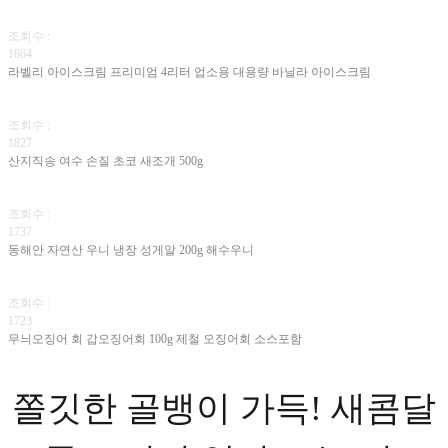
조회수 :
1864
라벨리 아이스크림 프리미엄 4리터 업소용 대용량 바닐라 아이스크림
조회수 :
1827
산지직송 여수 손질 초코 새조개 500g
조회수 :
1737
동해안 자연산 우니 냉장 성게알 200g 해수우니
조회수 :
1723
무늬오징어 회 갑오징어회 100g 제철 오징어회 소스포함
쫄깃한 골뱅이 가득! 새콤달