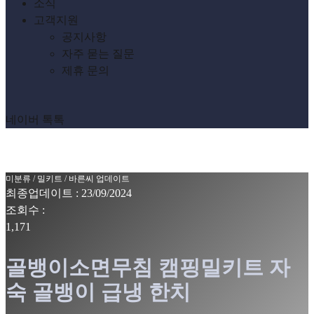
소식
고객지원
공지사항
자주 묻는 질문
제휴 문의
네이버 톡톡
미분류
/
밀키트
/
바른씨 업데이트
최종업데이트 : 23/09/2024
조회수 :
1,171
골뱅이소면무침 캠핑밀키트 자
숙 골뱅이 급냉 한치