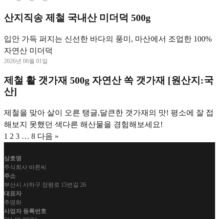
산지직송 제철 국내산 미더덕 500g
입안 가득 퍼지는 신선한 바다의 풍미, 마산에서 조업한 100%
자연산 미더덕
2026년 06월 01일
제철 활 갯가재 500g 자연산 쏙 갯가재 [원산지:국
산]
제철을 맞아 살이 오른 탱글,달큰한 갯가재의 맛! 평소에 잘 접
해보지 못했던 색다른 해산물을 경험해보세요!
1
2
3
…
8
다음 »
상호명
주식회사 바른씨
주소
부산시 사하구 장평로 15번길 26
대표자
추명화
사업자 등록번호