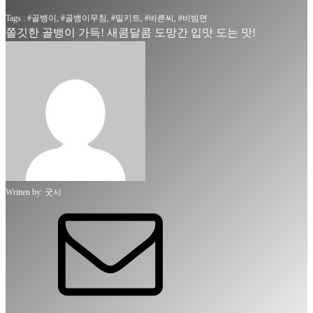
Tags : #
골뱅이
, #
골뱅이무침
, #
밀키트
, #
바른씨
, #
비빔면
쫄깃한 골뱅이 가득! 새콤달콤 도망간 입맛 도는 맛!
Written by:
굿시